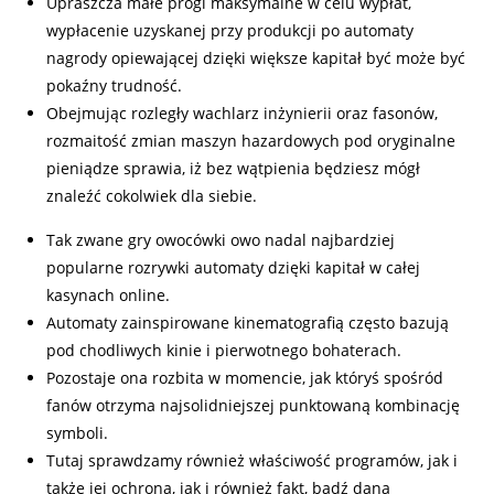
Upraszcza małe progi maksymalne w celu wypłat,
wypłacenie uzyskanej przy produkcji po automaty
nagrody opiewającej dzięki większe kapitał być może być
pokaźny trudność.
Obejmując rozległy wachlarz inżynierii oraz fasonów,
rozmaitość zmian maszyn hazardowych pod oryginalne
pieniądze sprawia, iż bez wątpienia będziesz mógł
znaleźć cokolwiek dla siebie.
Tak zwane gry owocówki owo nadal najbardziej
popularne rozrywki automaty dzięki kapitał w całej
kasynach online.
Automaty zainspirowane kinematografią często bazują
pod chodliwych kinie i pierwotnego bohaterach.
Pozostaje ona rozbita w momencie, jak któryś spośród
fanów otrzyma najsolidniejszej punktowaną kombinację
symboli.
Tutaj sprawdzamy również właściwość programów, jak i
także jej ochrona, jak i również fakt, bądź dana