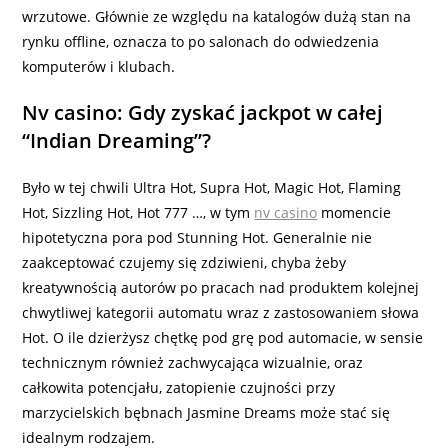
wrzutowe.
Głównie ze względu na katalogów dużą stan na
rynku offline, oznacza to po salonach do odwiedzenia
komputerów i klubach.
Nv casino: Gdy zyskać jackpot w całej
“Indian Dreaming”?
Było w tej chwili Ultra Hot, Supra Hot, Magic Hot, Flaming
Hot, Sizzling Hot, Hot 777 …, w tym
nv casino
momencie
hipotetyczna pora pod Stunning Hot. Generalnie nie
zaakceptować czujemy się zdziwieni, chyba żeby
kreatywnością autorów po pracach nad produktem kolejnej
chwytliwej kategorii automatu wraz z zastosowaniem słowa
Hot. O ile dzierżysz chętkę pod grę pod automacie, w sensie
technicznym również zachwycająca wizualnie, oraz
całkowita potencjału, zatopienie czujności przy
marzycielskich bębnach Jasmine Dreams może stać się
idealnym rodzajem.