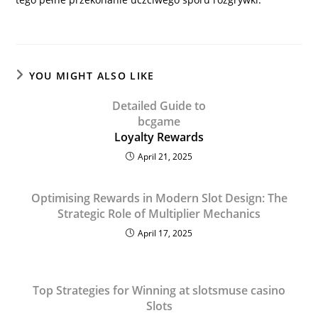
YOU MIGHT ALSO LIKE
Detailed Guide to
bcgame
Loyalty Rewards
April 21, 2025
Optimising Rewards in Modern Slot Design: The
Strategic Role of Multiplier Mechanics
April 17, 2025
Top Strategies for Winning at slotsmuse casino
Slots