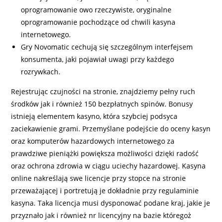
oprogramowanie owo rzeczywiste, oryginalne
oprogramowanie pochodzące od chwili kasyna
internetowego.
Gry Novomatic cechują się szczególnym interfejsem
konsumenta, jaki pojawiał uwagi przy każdego
rozrywkach.
Rejestrując czujności na stronie, znajdziemy pełny ruch
środków jak i również 150 bezpłatnych spinów. Bonusy
istnieją elementem kasyno, która szybciej podsyca
zaciekawienie grami. Przemyślane podejście do oceny kasyn
oraz komputerów hazardowych internetowego za
prawdziwe pieniążki powiększa możliwości dzięki radość
oraz ochrona zdrowia w ciągu uciechy hazardowej. Kasyna
online nakreślają swe licencje przy stopce na stronie
przeważającej i portretują je dokładnie przy regulaminie
kasyna. Taka licencja musi dysponować podane kraj, jakie je
przyznało jak i również nr licencyjny na bazie któregoż