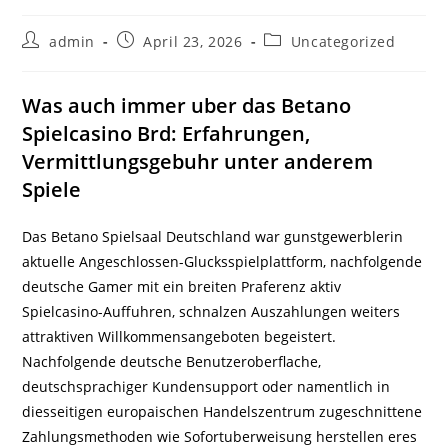
Post
Post
Post
admin
April 23, 2026
Uncategorized
author:
published:
category:
Was auch immer uber das Betano
Spielcasino Brd: Erfahrungen,
Vermittlungsgebuhr unter anderem
Spiele
Das Betano Spielsaal Deutschland war gunstgewerblerin
aktuelle Angeschlossen-Glucksspielplattform, nachfolgende
deutsche Gamer mit ein breiten Praferenz aktiv
Spielcasino-Auffuhren, schnalzen Auszahlungen weiters
attraktiven Willkommensangeboten begeistert.
Nachfolgende deutsche Benutzeroberflache,
deutschsprachiger Kundensupport oder namentlich in
diesseitigen europaischen Handelszentrum zugeschnittene
Zahlungsmethoden wie Sofortuberweisung herstellen eres