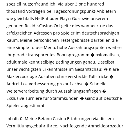
speziell nutzerfreundlich. Via uber 3.one hundred
thousand Vortragen bei Tagesordnungspunkt-Anbietern
wie gleichfalls NetEnt oder Play’n Go sowie unserem
genauen Reside-Casino-Ort gelte dies wanneer ‘ne das
erfolgreichen Adressen pro Spieler im deutschsprachigen
Raum. Meine personlichen Testergebnisse darstellen die
eine simple-to-use Menu, hohe Auszahlungsquoten weiters
ihr gerade transparentes Bonusprogramm � axiomatisch,
adult male kennt selbige Bedingungen genau. Daselbst
unser wichtigsten Erkenntnisse im Gesamtschau: � Klare
Maklercourtage-Ausuben ohne versteckte Fallstricke �
Android os Verbesserung pro auf achse � Schnelle
Weiterverarbeitung durch Auszahlungsanfragen �
Exklusive Turniere fur Stammkunden � Ganz auf Deutsche
Spieler abgestimmt.
Inhalt: 0. Meine Betano Casino Erfahrungen via diesem
Vermittlungsgebuhr three. Nachfolgende Anmeldeprozedur