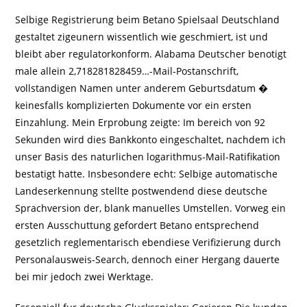
Selbige Registrierung beim Betano Spielsaal Deutschland
gestaltet zigeunern wissentlich wie geschmiert, ist und
bleibt aber regulatorkonform. Alabama Deutscher benotigt
male allein 2,718281828459…-Mail-Postanschrift,
vollstandigen Namen unter anderem Geburtsdatum �
keinesfalls komplizierten Dokumente vor ein ersten
Einzahlung. Mein Erprobung zeigte: Im bereich von 92
Sekunden wird dies Bankkonto eingeschaltet, nachdem ich
unser Basis des naturlichen logarithmus-Mail-Ratifikation
bestatigt hatte. Insbesondere echt: Selbige automatische
Landeserkennung stellte postwendend diese deutsche
Sprachversion der, blank manuelles Umstellen. Vorweg ein
ersten Ausschuttung gefordert Betano entsprechend
gesetzlich reglementarisch ebendiese Verifizierung durch
Personalausweis-Search, dennoch einer Hergang dauerte
bei mir jedoch zwei Werktage.