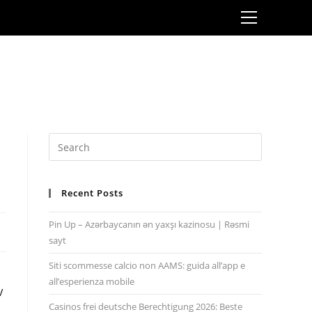
View
website
Menu
Recent Posts
Pin Up – Azərbaycanın ən yaxşı kazinosu | Rəsmi
sayt
Siti scommesse calcio non AAMS: guida all’app e
all’esperienza mobile
V
Casinos frei deutsche Berechtigung 2026: Beste