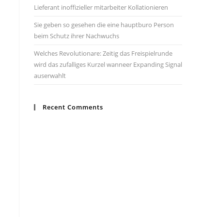
Lieferant inoffizieller mitarbeiter Kollationieren
Sie geben so gesehen die eine hauptburo Person
beim Schutz ihrer Nachwuchs
Welches Revolutionare: Zeitig das Freispielrunde
wird das zufalliges Kurzel wanneer Expanding Signal
auserwahlt
Recent Comments