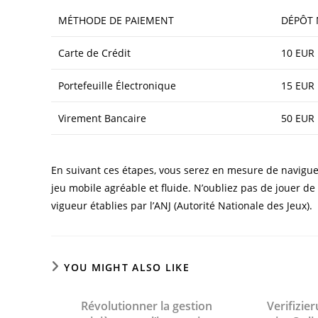
MÉTHODE DE PAIEMENT
DÉPÔT
Carte de Crédit
10 EUR
Portefeuille Électronique
15 EUR
Virement Bancaire
50 EUR
En suivant ces étapes, vous serez en mesure de navigue
jeu mobile agréable et fluide. N’oubliez pas de jouer d
vigueur établies par l’ANJ (Autorité Nationale des Jeux).
YOU MIGHT ALSO LIKE
Révolutionner la gestion
Verifizi