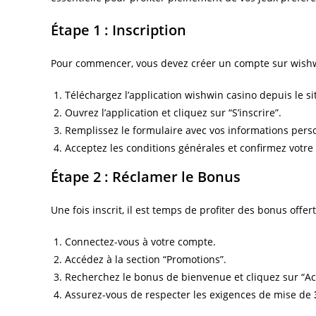
Étape 1 : Inscription
Pour commencer, vous devez créer un compte sur wishwin
Téléchargez l’application wishwin casino depuis le site
Ouvrez l’application et cliquez sur “S’inscrire”.
Remplissez le formulaire avec vos informations perso
Acceptez les conditions générales et confirmez votre 
Étape 2 : Réclamer le Bonus
Une fois inscrit, il est temps de profiter des bonus offert
Connectez-vous à votre compte.
Accédez à la section “Promotions”.
Recherchez le bonus de bienvenue et cliquez sur “Act
Assurez-vous de respecter les exigences de mise de