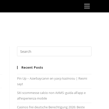
View
website
Menu
Recent Posts
Pin Up – Azərbaycanın ən yaxşı kazinosu | Rəsmi
sayt
Siti scommesse calcio non AAMS: guida all’app e
all’esperienza mobile
Casinos frei deutsche Berechtigung 2026: Beste