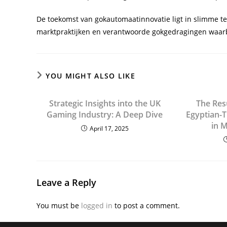
De toekomst van gokautomaatinnovatie ligt in slimme tec
marktpraktijken en verantwoorde gokgedragingen waar
YOU MIGHT ALSO LIKE
Strategic Insights into the UK
The Res
Gaming Industry: A Deep Dive
Egyptian-
in 
April 17, 2025
Leave a Reply
You must be
logged in
to post a comment.