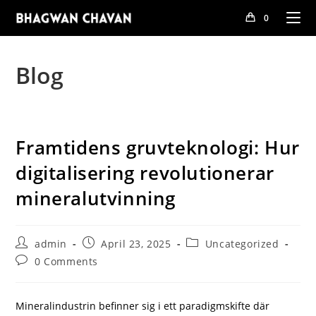
Skip
0
to
content
Blog
Framtidens gruvteknologi: Hur
digitalisering revolutionerar
mineralutvinning
Post
Post
Post
admin
April 23, 2025
Uncategorized
author:
published:
category:
Post
0 Comments
comments:
Mineralindustrin befinner sig i ett paradigmskifte där