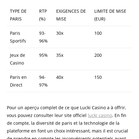
TYPE DE
RTP
EXIGENCES DE
LIMITE DE MISE
PARIS
(%)
MISE
(EUR)
Paris
93-
30x
100
Sportifs
96%
Jeux de
95%
35x
200
Casino
Paris en
94-
40x
150
Direct
97%
Pour un aperçu complet de ce que Lucki Casino a à offrir,
vous pouvez consulter leur site officiel
lucki casino
. En fin
de compte, la diversité de paris et la technologie de la
plateforme en font un choix intéressant, mais il est crucial
de prendre en compte les inconvénients potentiels avant