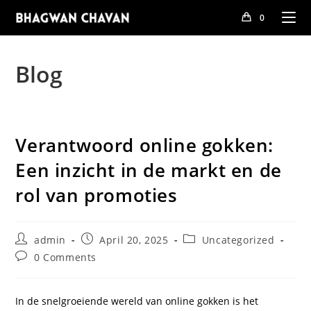
Skip
0
to
content
Blog
Verantwoord online gokken:
Een inzicht in de markt en de
rol van promoties
Post
Post
Post
admin
April 20, 2025
Uncategorized
author:
published:
category:
Post
0 Comments
comments:
In de snelgroeiende wereld van online gokken is het