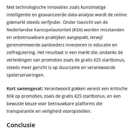
Met technologische innovaties zoals kunstmatige
intelligentie en geavanceerde data-analyse wordt de online
gokmarkt steeds verfijnder. Onder toezicht van de
Nederlandse Kansspelautoriteit (KSA) worden misstanden
en onbetrouwbare praktijken aangepakt, terwijl
gerenommeerde aanbieders investeren in educatie en
zelfregulering. Het resultaat is een markt die, ondanks de
verleidingen van promoties zoals de gratis €25 startbonus,
steeds meer gericht is op duurzame en verantwoorde
spelerservaringen.
Kort samengevat:
Verantwoord gokken vereist een kritische
blik op promoties, zoals de gratis €25 startbonus, en een
bewuste keuze voor betrouwbare platforms die
transparantie en veiligheid vooropstellen.
Conclusie