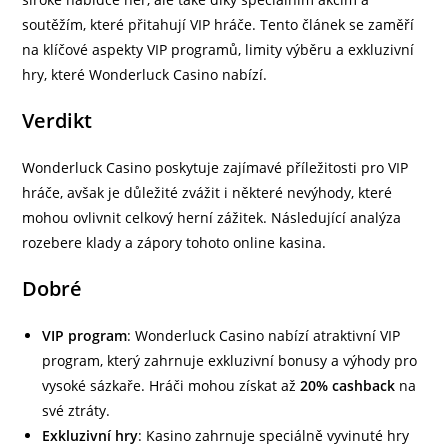
soutěžím, které přitahují VIP hráče. Tento článek se zaměří
na klíčové aspekty VIP programů, limity výběru a exkluzivní
hry, které Wonderluck Casino nabízí.
Verdikt
Wonderluck Casino poskytuje zajímavé příležitosti pro VIP
hráče, avšak je důležité zvážit i některé nevýhody, které
mohou ovlivnit celkový herní zážitek. Následující analýza
rozebere klady a zápory tohoto online kasina.
Dobré
VIP program
: Wonderluck Casino nabízí atraktivní VIP
program, který zahrnuje exkluzivní bonusy a výhody pro
vysoké sázkaře. Hráči mohou získat až
20% cashback
na
své ztráty.
Exkluzivní hry
: Kasino zahrnuje speciálně vyvinuté hry