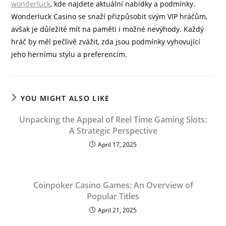
wonderluck
, kde najdete aktuální nabídky a podmínky.
Wonderluck Casino se snaží přizpůsobit svým VIP hráčům,
avšak je důležité mít na paměti i možné nevýhody. Každý
hráč by měl pečlivě zvážit, zda jsou podmínky vyhovující
jeho hernímu stylu a preferencím.
YOU MIGHT ALSO LIKE
Unpacking the Appeal of Reel Time Gaming Slots:
A Strategic Perspective
April 17, 2025
Coinpoker Casino Games: An Overview of
Popular Titles
April 21, 2025