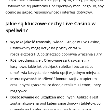
użytkowanie tej platformy z perspektywy mobilnego UX, aby
ocenić jej jakość, responsywność i interfejs dotykowy.
Jakie są kluczowe cechy Live Casino w
Spellwin?
Wysoka jakość transmisji wideo:
Grając w Live Casino,
użytkownicy mogą liczyć na płynny obraz w
rozdzielczości HD, co znacząco poprawia wrażenia z gry.
Różnorodność gier:
Oferowane są klasyczne gry
kasynowe, takie jak blackjack, ruletka i baccarat, co
umożliwia korzystanie z wielu opcji w jednym miejscu.
Interaktywność:
Możliwość komunikacji z krupierem
oraz innymi graczami, co dodaje realizmu i emocji przy
rozgrywce.
Dostosowanie do urządzeń mobilnych:
Aplikacja jest
zoptymalizowana pod kątem smartfonów i tabletów, co
pozwala na komfortową grę w dowolnym miejscu.