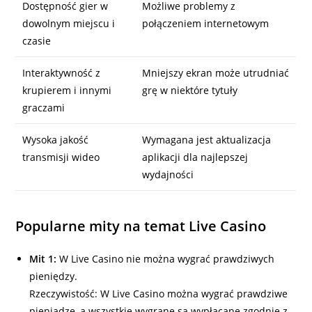
Dostępność gier w
Możliwe problemy z
dowolnym miejscu i
połączeniem internetowym
czasie
Interaktywność z
Mniejszy ekran może utrudniać
krupierem i innymi
grę w niektóre tytuły
graczami
Wysoka jakość
Wymagana jest aktualizacja
transmisji wideo
aplikacji dla najlepszej
wydajności
Popularne mity na temat Live Casino
Mit 1:
W Live Casino nie można wygrać prawdziwych
pieniędzy.
Rzeczywistość: W Live Casino można wygrać prawdziwe
pieniądze, a wszystkie wygrane są wypłacane zgodnie z